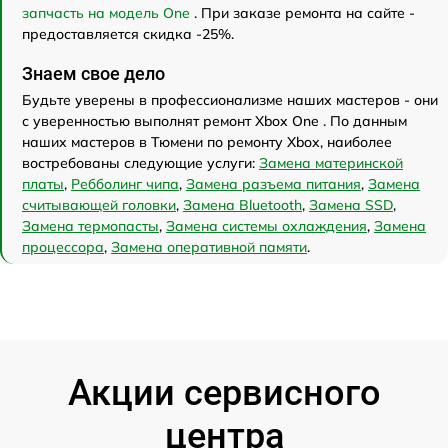
запчасть на модель One
. При заказе ремонта на сайте -
предоставляется скидка -25%.
Знаем свое дело
Будьте уверены в профессионализме наших мастеров - они
с уверенностью выполнят ремонт Xbox One . По данным
наших мастеров в Тюмени по ремонту Xbox, наиболее
востребованы следующие услуги:
Замена материнской
платы
,
Ребболинг чипа
,
Замена разъема питания
,
Замена
считывающей головки
,
Замена Bluetooth
,
Замена SSD
,
Замена термопасты
,
Замена системы охлаждения
,
Замена
процессора
,
Замена оперативной памяти
.
Акции сервисного
центра