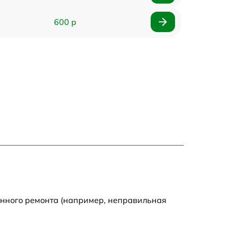
600 р
650 р
550 р
2200 р
2200 р
1000 р
700 р
енного ремонта (например, неправильная
500 р