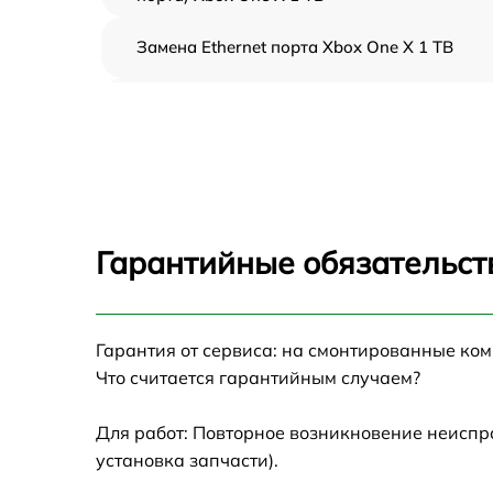
Замена Ethernet порта Xbox One X 1 TB
Замена аудиоразъема Xbox One X 1 TB
Замена кулера Xbox One X 1 TB
Замена процессора Xbox One X 1 TB
Гарантийные обязательст
Ребболинг чипа Xbox One X 1 TB
Замена системы охлаждения Xbox One X 1
Гарантия от сервиса: на смонтированные ко
TB
Что считается гарантийным случаем?
Замена термопасты Xbox One X 1 TB
Для работ: Повторное возникновение неиспр
установка запчасти).
Замена SSD Xbox One X 1 TB